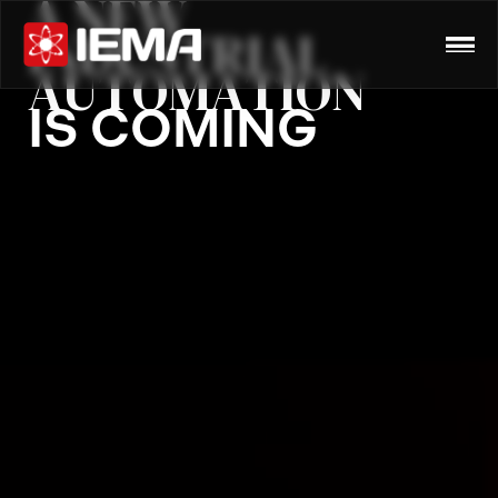
A
N
E
W
I
N
D
U
S
T
R
I
A
L
A
U
T
O
M
A
T
I
O
N
I
S
C
O
M
I
N
G